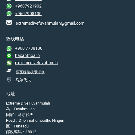
+9607921902
+9607908130
extremedivefuvahmulah@gmail.com
热线电话
+960 7788130
haxanthoalib
extremedivefuvahmula
富瓦穆拉极限潜水
马尔代夫
地址
Extreme Dive Fuvahmulah
岛：Fuvahmulah
国家：马尔代夫
Road：Dhonmahumoodhu Hingun
区：Funaadu
邮政编码：18012