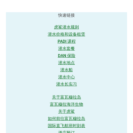
快速链接
虎鲨潜水规则
潜水价格和设备租赁
PADI 课程
潜水套餐
DAN 保险
潜水地点
潜水船
潜水中心
潜水长实习
关于富瓦穆拉岛
富瓦穆拉海洋生物
关于虎鲨
如何前往富瓦穆拉岛
国际直飞航班时刻表
酒店预订