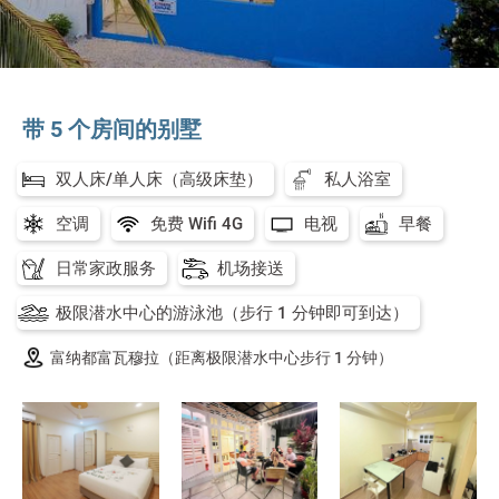
带 5 个房间的别墅
双人床/单人床（高级床垫）
私人浴室
空调
免费 Wifi 4G
电视
早餐
日常家政服务
机场接送
极限潜水中心的游泳池（步行 1 分钟即可到达）
富纳都富瓦穆拉（距离极限潜水中心步行 1 分钟）