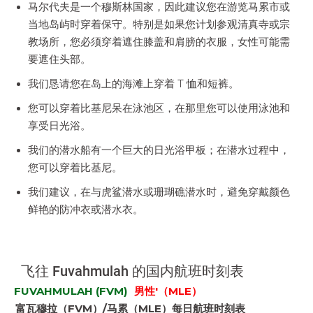
马尔代夫是一个穆斯林国家，因此建议您在游览马累市或
当地岛屿时穿着保守。特别是如果您计划参观清真寺或宗
教场所，您必须穿着遮住膝盖和肩膀的衣服，女性可能需
要遮住头部。
我们恳请您在岛上的海滩上穿着 T 恤和短裤。
您可以穿着比基尼呆在泳池区，在那里您可以使用泳池和
享受日光浴。
我们的潜水船有一个巨大的日光浴甲板；在潜水过程中，
您可以穿着比基尼。
我们建议，在与虎鲨潜水或珊瑚礁潜水时，避免穿戴颜色
鲜艳的防冲衣或潜水衣。
飞往 Fuvahmulah 的国内航班时刻表
FUVAHMULAH (FVM)
男性'（MLE）
富瓦穆拉（FVM）/马累（MLE）每日航班时刻表