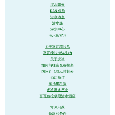
潜水套餐
DAN 保险
潜水地点
潜水船
潜水中心
潜水长实习
关于富瓦穆拉岛
富瓦穆拉海洋生物
关于虎鲨
如何前往富瓦穆拉岛
国际直飞航班时刻表
酒店预订
摩托车租赁
虎鲨潜水历史
富瓦穆拉极限潜水酒店
常见问题
条款和条件