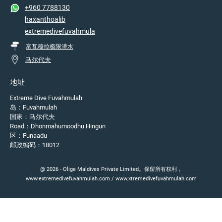
+960 7788130
haxanthoalib
extremedivefuvahmula
富瓦穆拉极限潜水
马尔代夫
地址
Extreme Dive Fuvahmulah
岛：Fuvahmulah
国家：马尔代夫
Road：Dhonmahumoodhu Hingun
区：Funaadu
邮政编码：18012
@ 2026 - Olige Maldives Private Limited。保留所有权利，
www.extremedivefuvahmulah.com / www.xtremedivefuvahmulah.com