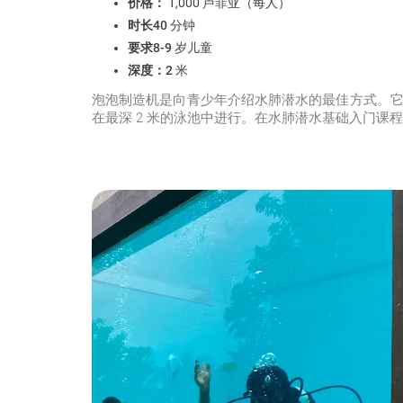
价格：
1,000 卢菲亚（每人）
时长
40 分钟
要求
8-9 岁儿童
深度：
2 米
泡泡制造机是向青少年介绍水肺潜水的最佳方式。它
在最深 2 米的泳池中进行。在水肺潜水基础入门