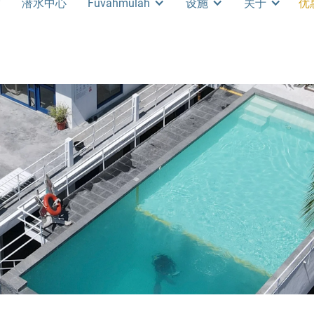
宿
潜水中心
Fuvahmulah
设施
关于
优