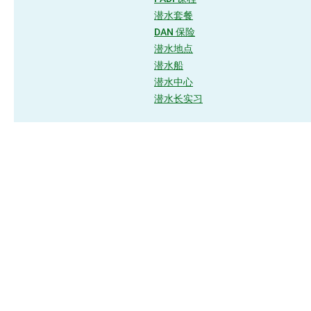
潜水套餐
DAN 保险
潜水地点
潜水船
潜水中心
潜水长实习
联系我们
+9607788130
+9607921902
+9607908130
extremedivefuvahmulah@gmail.com