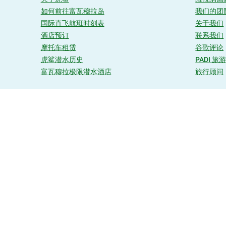
如何前往富瓦穆拉岛
我们的团
国际直飞航班时刻表
关于我们
酒店预订
联系我们
摩托车租赁
谷歌评论
虎鲨潜水历史
PADI 旅
富瓦穆拉极限潜水酒店
旅行顾问
热线电话
+960 7788130
E
岛
haxanthoalib
extremedivefuvahmula
R
区
富瓦穆拉极限潜水
马尔代夫